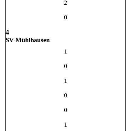
2
0
4
SV Mühlhausen
1
0
1
0
0
1