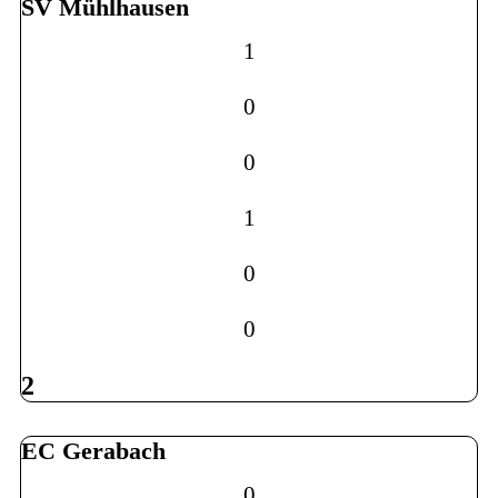
SV Mühlhausen
1
0
0
1
0
0
2
EC Gerabach
0