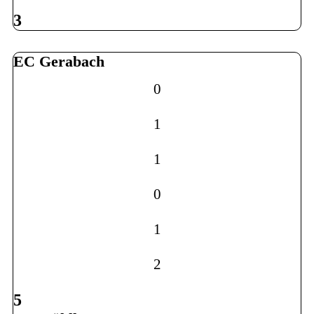
3
EC Gerabach
0
1
1
0
1
2
5