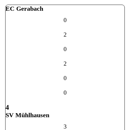
EC Gerabach
0
2
0
2
0
0
4
SV Mühlhausen
3