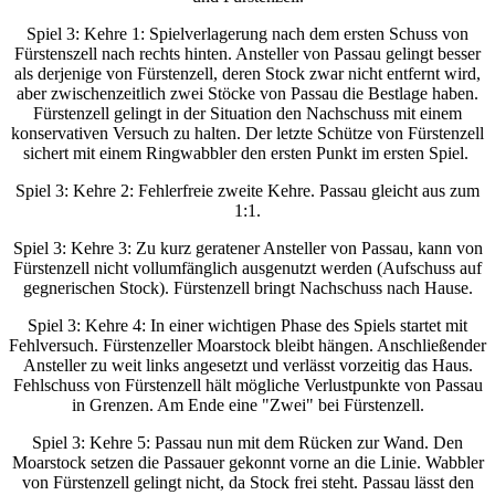
Spiel 3: Kehre 1: Spielverlagerung nach dem ersten Schuss von
Fürstenszell nach rechts hinten. Ansteller von Passau gelingt besser
als derjenige von Fürstenzell, deren Stock zwar nicht entfernt wird,
aber zwischenzeitlich zwei Stöcke von Passau die Bestlage haben.
Fürstenzell gelingt in der Situation den Nachschuss mit einem
konservativen Versuch zu halten. Der letzte Schütze von Fürstenzell
sichert mit einem Ringwabbler den ersten Punkt im ersten Spiel.
Spiel 3: Kehre 2: Fehlerfreie zweite Kehre. Passau gleicht aus zum
1:1.
Spiel 3: Kehre 3: Zu kurz geratener Ansteller von Passau, kann von
Fürstenzell nicht vollumfänglich ausgenutzt werden (Aufschuss auf
gegnerischen Stock). Fürstenzell bringt Nachschuss nach Hause.
Spiel 3: Kehre 4: In einer wichtigen Phase des Spiels startet mit
Fehlversuch. Fürstenzeller Moarstock bleibt hängen. Anschließender
Ansteller zu weit links angesetzt und verlässt vorzeitig das Haus.
Fehlschuss von Fürstenzell hält mögliche Verlustpunkte von Passau
in Grenzen. Am Ende eine "Zwei" bei Fürstenzell.
Spiel 3: Kehre 5: Passau nun mit dem Rücken zur Wand. Den
Moarstock setzen die Passauer gekonnt vorne an die Linie. Wabbler
von Fürstenzell gelingt nicht, da Stock frei steht. Passau lässt den