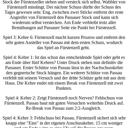
Stock der Fürstenzeller stehen und versteck sich selbst. Wabbler von
Fürstenzell misslingt. Der nächste Schuss dürfte der Schuss des
Tages gewesen sein: Eng, zwischen zwei Stöcke entfernt der erste
Angreifer von Fürstenzell den Passauer Stock und kann sich
wiederum selbst verstecken. Am Ende verbleibt trotz aller
Bemühungen auf Passauer Seite ein Punkt bei Fürstenzell.
Spiel 3: Kehre 6: Fürstenzell macht kurzen Prozess und entfernt den
sehr guten Ansteller von Passau mit dem ersten Schuss, wodurch
das Spiel an Fürstenzell geht.
Spiel 4: Kehre 1: Ist das schon das entscheidende Spiel oder geht es
am Ende über fünf Kehren? Unter Druck stehen nun definitiv die
Passauer. Erster Schütze von Passau lässt in der Nachschusskehre
den gegnerische Stock hängen. Ein weiterer Schütze von Passau
verfehlt mit seinem Versuch und der dritte Schütze geht mit aus dem
Haus. Die Kehre endet mit einem Break von Fürstenzell mit zwei
Punkten.
Spiel 4: Kehre 2: Zeigt Fürstenzell noch Nerven? Fehlschuss von
Fürstenzell. Passau baut mit guten Versuchen weiterhin Druck auf.
Re-Break von Passau zum 2:2-Ausgleich.
Spiel 4: Kehre 3: Fehlschuss bei Passau. Fürstenzell sichert sich sehr
knapp eine "Eins" in der eigenen Anschusskehre. 15 cm weniger