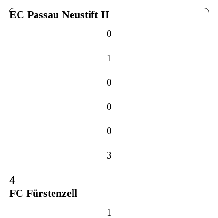
EC Passau Neustift II
0
1
0
0
0
3
4
FC Fürstenzell
1