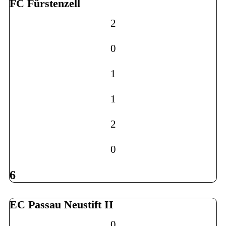
FC Fürstenzell
2
0
1
1
2
0
6
EC Passau Neustift II
0