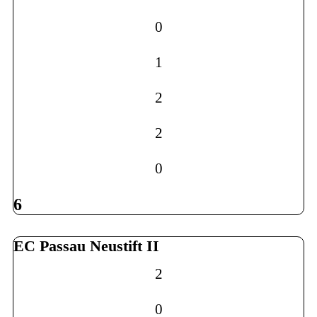
0
1
2
2
0
6
EC Passau Neustift II
2
0